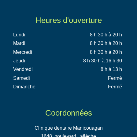
Heures d'ouverture
Lundi
8 h 30 h à 20 h
Mardi
8 h 30 h à 20 h
Mercredi
8 h 30 h à 20 h
Jeudi
8 h 30 h à 16 h 30
Vendredi
8 h à 13 h
Samedi
Fermé
Dimanche
Fermé
Coordonnées
Clinique dentaire Manicouagan
1648, boulevard Laflèche